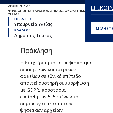
/
/
ΑΡΧΙΚΉ
ΈΡΓΑ
ΕΠΙΚΟΙ
ΨΗΦΙΟΠΟΊΗΣΗ ΑΡΧΕΊΩΝ ΔΗΜΌΣΙΟΥ ΣΥΣΤΉΜΑΤΟΣ
ΥΓΕΊΑΣ
ΠΕΛΑΤΗΣ:
Υπουργείο Υγείας
ΜΙΛΗΣΤΕ
ΚΛΑΔΟΣ:
Δημόσιος Τομέας
Πρόκληση
Η διαχείριση και η ψηφιοποίηση
διοικητικών και ιατρικών
φακέλων σε εθνικό επίπεδο
απαιτεί αυστηρή συμμόρφωση
με GDPR, προστασία
ευαίσθητων δεδομένων και
δημιουργία αξιόπιστων
ψηφιακών αρχείων.