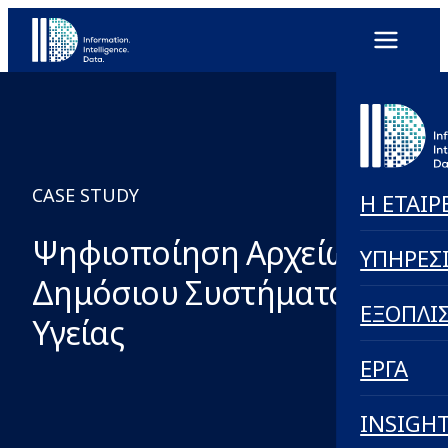
CASE STUDY
Η ΕΤΑΙΡ
Ψηφιοποίηση Αρχείων
ΥΠΗΡΕΣ
Δημόσιου Συστήματος
ΕΞΟΠΛΙ
Υγείας
ΕΡΓΑ
INSIGH