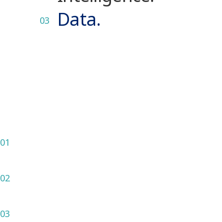
Data.
03
Η προσέγγισή μας καλύπτει
όλα τα στάδια
01
Analysis
02
Preparation
03
Digitization