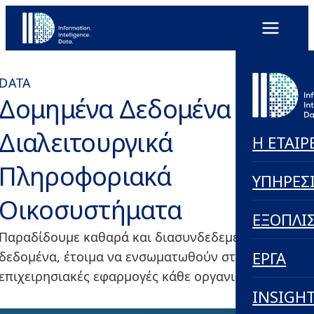
DATA
Δομημένα Δεδομένα και
Διαλειτουργικά
Η ΕΤΑΙΡ
Πληροφοριακά
ΥΠΗΡΕΣ
Οικοσυστήματα
ΕΞΟΠΛΙ
Παραδίδουμε καθαρά και διασυνδεδεμένα
ΕΡΓΑ
δεδομένα, έτοιμα να ενσωματωθούν στις
επιχειρησιακές εφαρμογές κάθε οργανισμού.
INSIGH