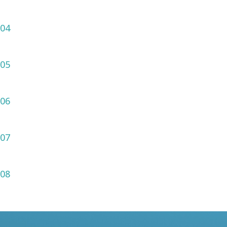
04
Automated Metadata Extraction (AI/OCR)
05
Verification/Data Entry
06
QA
07
Digital Data Handover
08
DMS/Migration