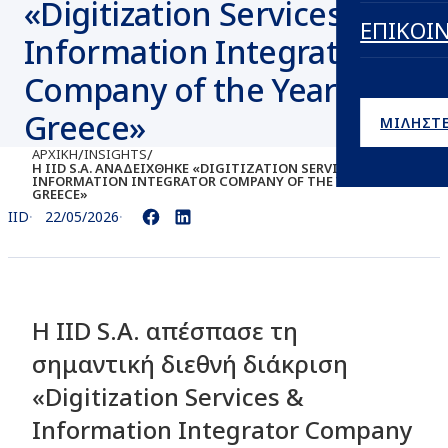
«Digitization Services &
ΕΠΙΚΟΙ
Information Integrator
Company of the Year –
Greece»
ΜΙΛΗΣΤΕ
/
/
ΑΡΧΙΚΉ
INSIGHTS
Η IID S.A. ΑΝΑΔΕΊΧΘΗΚΕ «DIGITIZATION SERVICES &
INFORMATION INTEGRATOR COMPANY OF THE YEAR –
GREECE»
IID
22/05/2026
Η IID S.A. απέσπασε τη
σημαντική διεθνή διάκριση
«Digitization Services &
Information Integrator Company