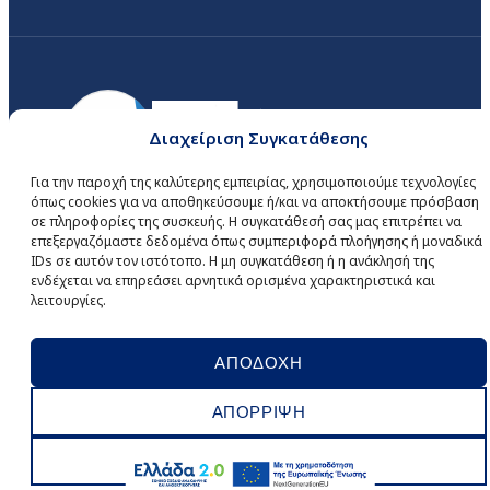
Διαχείριση Συγκατάθεσης
Για την παροχή της καλύτερης εμπειρίας, χρησιμοποιούμε τεχνολογίες
όπως cookies για να αποθηκεύσουμε ή/και να αποκτήσουμε πρόσβαση
σε πληροφορίες της συσκευής. Η συγκατάθεσή σας μας επιτρέπει να
επεξεργαζόμαστε δεδομένα όπως συμπεριφορά πλοήγησης ή μοναδικά
IDs σε αυτόν τον ιστότοπο. Η μη συγκατάθεση ή η ανάκλησή της
© COPYRIGHT 2026
IID DIGITAL SERVICES
. ALL RIGHTS RESERVED.
ενδέχεται να επηρεάσει αρνητικά ορισμένα χαρακτηριστικά και
DEVELOPED BY
MINDSEED
.
λειτουργίες.
WHISTLEBLOWING
ΠΟΛΙΤΙΚΗ ΑΠΟΡΡΗΤΟΥ
ΕΝΙΑΙΑ ΠΟΛΙΤΙΚΗ ISO
COOKIES
ΑΡΙΘΜΟΣ Γ.Ε.ΜΗ.: 121838701000
ΑΠΟΔΟΧΗ
ΑΠΟΡΡΙΨΗ
ΠΡΟΤΙΜΗΣΕΙΣ